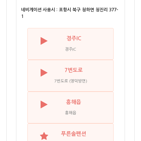
네비게이션 사용시 : 포항시 북구 청하면 청진리 377-
1
경주IC
경주IC
7번도로
7번도로 (영덕방면)
흥해읍
흥해읍
푸른솔펜션