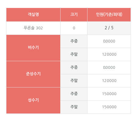
객실명
크기
인원(기준/최대)
푸른솔 302
0
2 / 5
주중
80000
비수기
주말
120000
주중
80000
준성수기
주말
120000
주중
150000
성수기
주말
150000