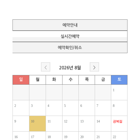
예약안내
실시간예약
예약확인/취소
<
>
2026년
8월
일
월
화
수
목
금
토
1
2
3
4
5
6
7
8
9
10
11
12
13
14
광복절
16
17
18
19
20
21
22