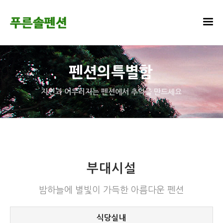
펜션의특별함
자연과 어우러지는 펜션에서 추억을 만드세요
부대시설
밤하늘에 별빛이 가득한 아름다운 펜션
식당실내