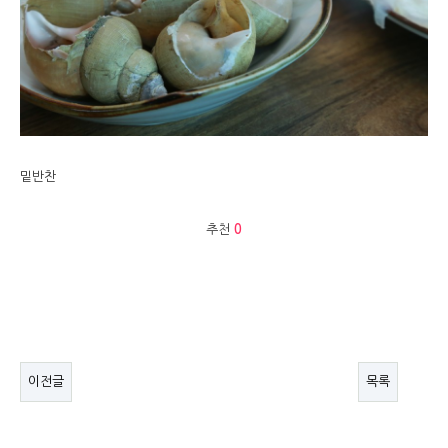
밑반찬
추천
0
이전글
목록