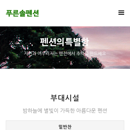
펜션의특별함
자연과 어우러지는 펜션에서 추억을 만드세요
부대시설
밤하늘에 별빛이 가득한 아름다운 펜션
밑반찬