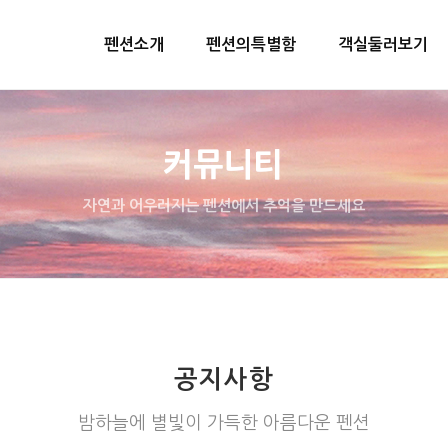
펜션소개
펜션의특별함
객실둘러보기
커뮤니티
자연과 어우러지는 펜션에서 추억을 만드세요
공지사항
밤하늘에 별빛이 가득한 아름다운 펜션