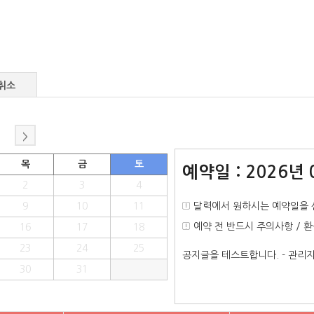
취소
>
목
금
토
예약일 : 2026년 
2
3
4
9
10
11
달력에서 원하시는 예약일을 
예약 전 반드시 주의사항 / 
16
17
18
23
24
25
공지글을 테스트합니다. - 관
30
31