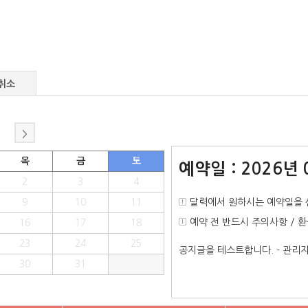
취소
>
목
금
토
예약일 : 2026년 
2
3
4
9
10
11
달력에서 원하시는 예약일을 
예약 전 반드시 주의사항 / 
16
17
18
23
24
25
공지글을 테스트합니다. - 관
30
31