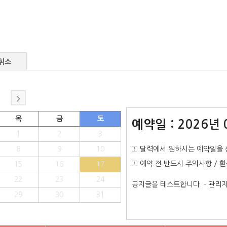
취소
>
목
금
토
예약일 : 2026년 
1
2
3
8
9
10
달력에서 원하시는 예약일을 
예약 전 반드시 주의사항 / 
15
16
17
22
23
24
공지글을 테스트합니다. - 관
29
30
31