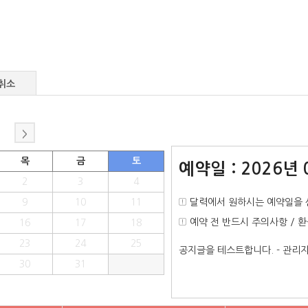
취소
>
목
금
토
예약일 : 2026년 
2
3
4
9
10
11
달력에서 원하시는 예약일을 
예약 전 반드시 주의사항 / 
16
17
18
23
24
25
공지글을 테스트합니다. - 관
30
31