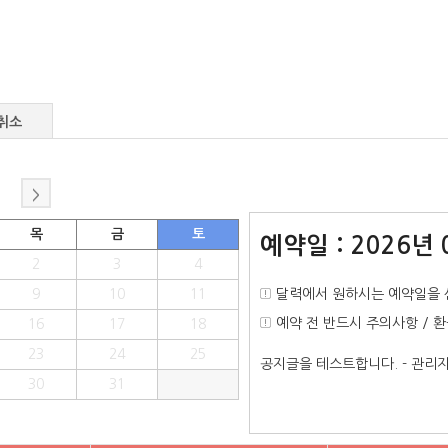
취소
>
목
금
토
예약일 : 2026년 
2
3
4
9
10
11
달력에서 원하시는 예약일을 
예약 전 반드시 주의사항 / 
16
17
18
23
24
25
공지글을 테스트합니다. - 관
30
31